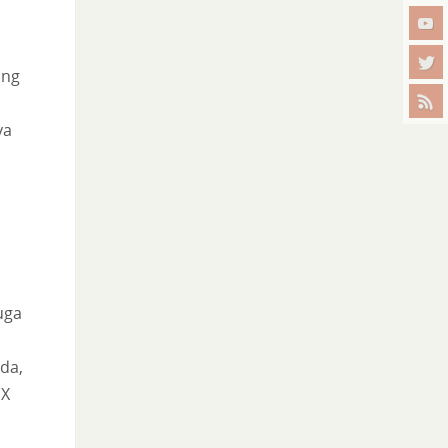
ang
ya
uga
ada,
 X