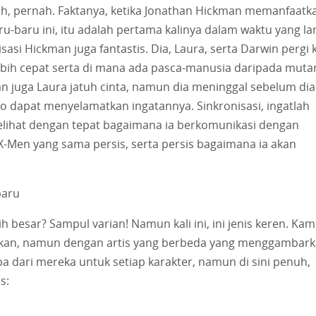
 yah, pernah. Faktanya, ketika Jonathan Hickman memanfaatk
-baru ini, itu adalah pertama kalinya dalam waktu yang l
sasi Hickman juga fantastis. Dia, Laura, serta Darwin pergi 
lebih cepat serta di mana ada pasca-manusia daripada muta
an juga Laura jatuh cinta, namun dia meninggal sebelum dia
o dapat menyelamatkan ingatannya. Sinkronisasi, ingatlah
lihat dengan tepat bagaimana ia berkomunikasi dengan
X-Men yang sama persis, serta persis bagaimana ia akan
baru
esar? Sampul varian! Namun kali ini, ini jenis keren. Kam
n, namun dengan artis yang berbeda yang menggambar
pa dari mereka untuk setiap karakter, namun di sini penuh,
s: