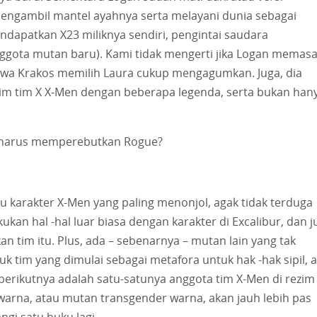
mengambil mantel ayahnya serta melayani dunia sebagai
ndapatkan X23 miliknya sendiri, pengintai saudara
nggota mutan baru). Kami tidak mengerti jika Logan memas
a Krakos memilih Laura cukup mengagumkan. Juga, dia
zim tim X X-Men dengan beberapa legenda, serta bukan han
en harus memperebutkan Rogue?
u karakter X-Men yang paling menonjol, agak tidak terduga
ukan hal -hal luar biasa dengan karakter di Excalibur, dan j
 tim itu. Plus, ada – sebenarnya – mutan lain yang tak
tuk tim yang dimulai sebagai metafora untuk hak -hak sipil, 
a berikutnya adalah satu-satunya anggota tim X-Men di rezim
rwarna, atau mutan transgender warna, akan jauh lebih pas
gi satu buku lagi.