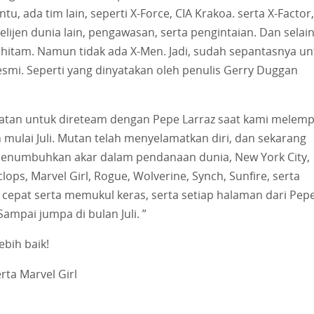
, ada tim lain, seperti X-Force, CIA Krakoa. serta X-Factor,
telijen dunia lain, pengawasan, serta pengintaian. Dan selai
S hitam. Namun tidak ada X-Men. Jadi, sudah sepantasnya un
resmi. Seperti yang dinyatakan oleh penulis Gerry Duggan
rmatan untuk direteam dengan Pepe Larraz saat kami melem
 mulai Juli. Mutan telah menyelamatkan diri, dan sekarang
enumbuhkan akar dalam pendanaan dunia, New York City,
ps, Marvel Girl, Rogue, Wolverine, Synch, Sunfire, serta
 cepat serta memukul keras, serta setiap halaman dari Pep
mpai jumpa di bulan Juli. ”
ebih baik!
rta Marvel Girl