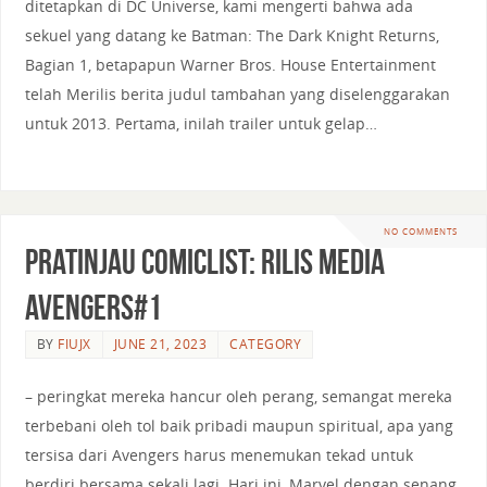
ditetapkan di DC Universe, kami mengerti bahwa ada
sekuel yang datang ke Batman: The Dark Knight Returns,
Bagian 1, betapapun Warner Bros. House Entertainment
telah Merilis berita judul tambahan yang diselenggarakan
untuk 2013. Pertama, inilah trailer untuk gelap…
NO COMMENTS
Pratinjau ComicList: Rilis media
Avengers#1
BY
FIUJX
JUNE 21, 2023
CATEGORY
– peringkat mereka hancur oleh perang, semangat mereka
terbebani oleh tol baik pribadi maupun spiritual, apa yang
tersisa dari Avengers harus menemukan tekad untuk
berdiri bersama sekali lagi. Hari ini, Marvel dengan senang