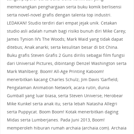
memenangkan penghargaan serta buku komik berlisensi
serta novel-novel grafis dengan talenta top industri.
LEDAKAN! Studio terdiri dari empat jejak unik. Cetakan
studio asli adalah rumah bagi risiko bunuh diri Mike Carey;
James Tynion IV’s The Woods; Mark Waid yang tidak dapat
ditebus; Anak anarki; serta kesulitan besar di bit China.
Buku grafis Steven Grafis 2 Guns dirilis sebagai film fungsi
dari Universal Pictures, dibintangi Denzel Washington serta
Mark Wahlberg. Boom! All-Age Printing Kaboom!
menerbitkan kacang Charles Schulz; Jim Davis ‘Garfield;
Pengalaman Animation Network, acara rutin, dunia
Gumball yang luar biasa, serta Steven Universe; Herobear
Mike Kunkel serta anak itu; serta lebah Natasha Allegri
serta Puppycat. Boom Boom! Kotak menerbitkan daging
Midas serta Lumberjanes. Pada Juni 2013, Boom!
memperoleh hiburan rumah archaia (archaia.com). Archaia