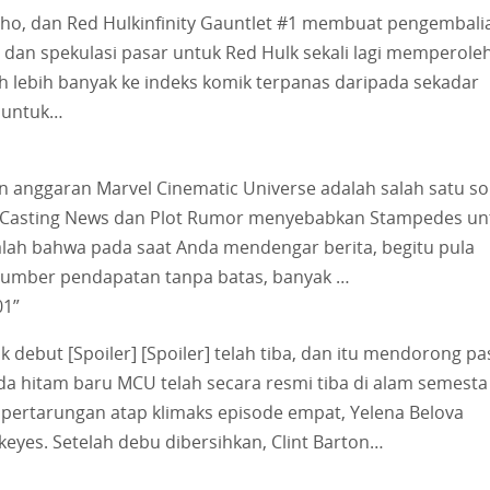
 Echo, dan Red Hulkinfinity Gauntlet #1 membuat pengembali
dan spekulasi pasar untuk Red Hulk sekali lagi memperole
uh lebih banyak ke indeks komik terpanas daripada sekadar
r untuk…
 anggaran Marvel Cinematic Universe adalah salah satu so
mik. Casting News dan Plot Rumor menyebabkan Stampedes un
lah bahwa pada saat Anda mendengar berita, begitu pula
e sumber pendapatan tanpa batas, banyak …
01”
debut [Spoiler] [Spoiler] telah tiba, dan itu mendorong pa
a hitam baru MCU telah secara resmi tiba di alam semesta
 pertarungan atap klimaks episode empat, Yelena Belova
yes. Setelah debu dibersihkan, Clint Barton…