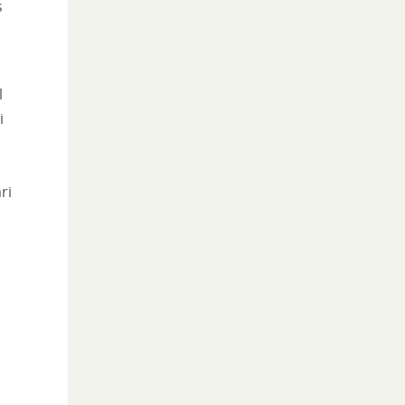
s
l
i
ri