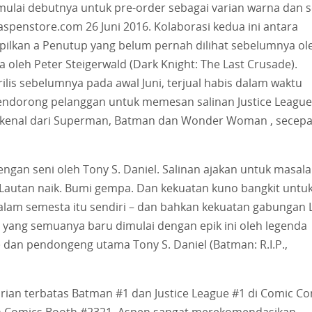
emulai debutnya untuk pre-order sebagai varian warna dan s
spenstore.com 26 Juni 2016. Kolaborasi kedua ini antara
lkan a Penutup yang belum pernah dilihat sebelumnya ol
oleh Peter Steigerwald (Dark Knight: The Last Crusade).
ilis sebelumnya pada awal Juni, terjual habis dalam waktu
mendorong pelanggan untuk memesan salinan Justice League
erkenal dari Superman, Batman dan Wonder Woman , secepa
dengan seni oleh Tony S. Daniel. Salinan ajakan untuk masal
 Lautan naik. Bumi gempa. Dan kekuatan kuno bangkit untu
 alam semesta itu sendiri – dan bahkan kekuatan gabungan 
 yang semuanya baru dimulai dengan epik ini oleh legenda
) dan pendongeng utama Tony S. Daniel (Batman: R.I.P.,
ian terbatas Batman #1 dan Justice League #1 di Comic Co
spen Comics Booth #2321. Aspen sangat merekomendasikan