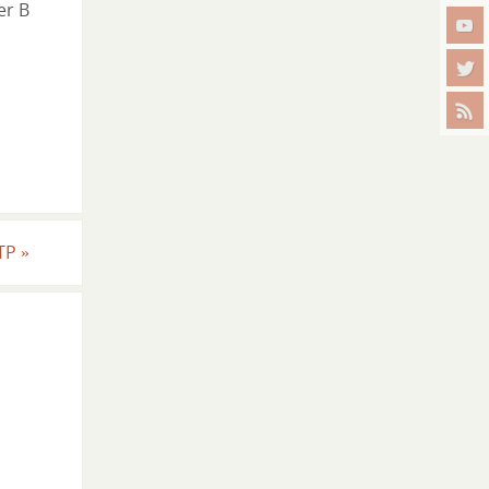
er B
 TP
»