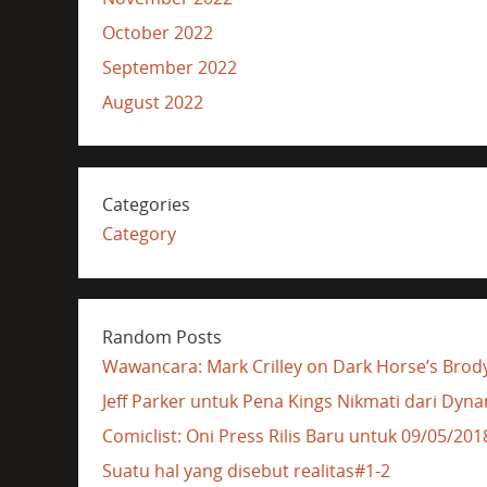
October 2022
September 2022
August 2022
Categories
Category
Random Posts
Wawancara: Mark Crilley on Dark Horse’s Brod
Jeff Parker untuk Pena Kings Nikmati dari Dy
Comiclist: Oni Press Rilis Baru untuk 09/05/201
Suatu hal yang disebut realitas#1-2