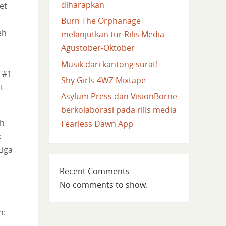
diharapkan
et
Burn The Orphanage
eh
melanjutkan tur Rilis Media
Agustober-Oktober
Musik dari kantong surat!
 #1
Shy Girls-4WZ Mixtape
t
Asylum Press dan VisionBorne
berkolaborasi pada rilis media
ah
Fearless Dawn App
k
Liga
Recent Comments
No comments to show.
n: