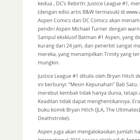
kedua , DC’s Rebirth: Justice League #1, m
(dengan edisi artis B&W termasuk) di www.a
Aspen Comics dan DC Comics akan menampi
pendiri Aspen Michael Turner dengan warna 
Sampul eksklusif Batman #1 Aspen, yang dir
kurang dari 24 jam, dan penerbit sangat 
mereka, yang menampilkan Trinity yang t
mungkin.
Justice League #1 ditulis oleh Bryan Hitch 
ini berbunyi: “Mesin Kepunahan” Bab Satu.
merebut kembali tidak hanya dunia, tetapi
Keadilan tidak dapat menghentikannya. Era
buku komik Bryan Hitch (JLA, The Ultimates
Deathstroke).
Aspen juga akan mengalokasikan jumlah har
International 2016 secara eksklusif di A