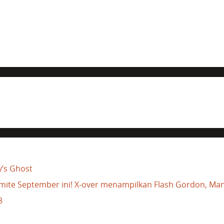
y’s Ghost
namite September ini! X-over menampilkan Flash Gordon, M
8